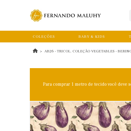
COLEÇÕES
BABY & KIDS
T
AB26 - TRICOL. COLEÇÃO VEGETABLES - BERING
Para comprar 1 metro de tecido você deve 