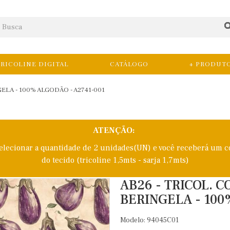
RICOLINE DIGITAL
CATÁLOGO
+ PRODUT
ELA - 100% ALGODÃO - A2741-001
ATENÇÃO:
selecionar a quantidade de 2 unidades(UN) e você receberá um c
do tecido (tricoline 1,5mts - sarja 1,7mts)
AB26 - TRICOL. 
BERINGELA - 100
Modelo: 94045C01