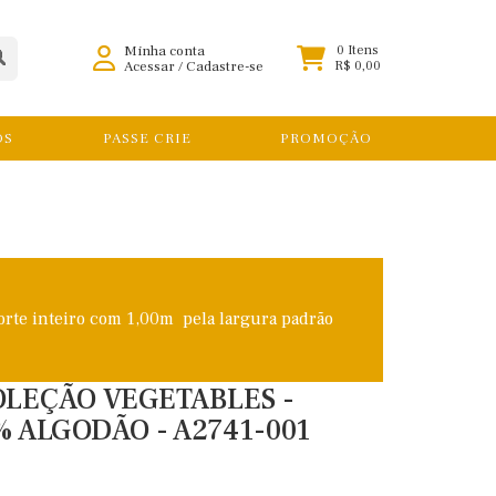
Minha conta
0 Itens
Acessar
/
Cadastre-se
R$ 0,00
OS
PASSE CRIE
PROMOÇÃO
orte inteiro com 1,00m pela largura padrão
COLEÇÃO VEGETABLES -
% ALGODÃO - A2741-001