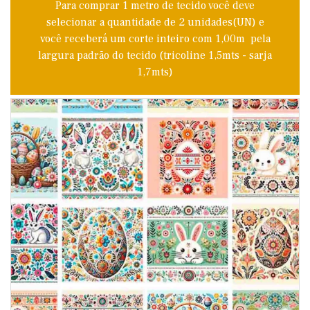
Para comprar 1 metro de tecido você deve
selecionar a quantidade de 2 unidades(UN) e
você receberá um corte inteiro com 1,00m pela
largura padrão do tecido (tricoline 1,5mts - sarja
1,7mts)