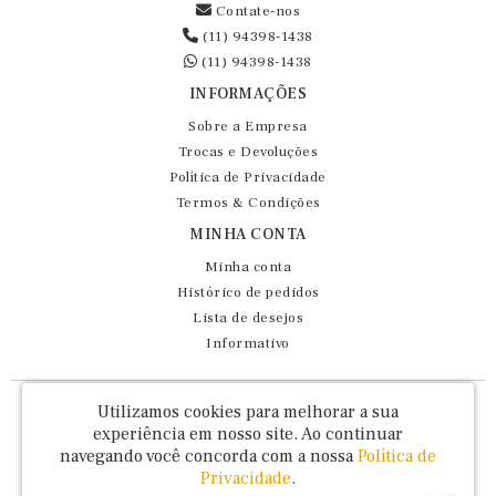
Contate-nos
(11) 94398-1438
(11) 94398-1438
INFORMAÇÕES
Sobre a Empresa
Trocas e Devoluções
Política de Privacidade
Termos & Condições
MINHA CONTA
Minha conta
Histórico de pedidos
Lista de desejos
Informativo
Fernando Maluhy Cia Ltda - CNPJ: 60.458.825/0001-86
Utilizamos cookies para melhorar a sua
Rua Dr Euclydes da Cunha, 47 - Brás - São Paulo / SP - CEP 03016-030
experiência em nosso site.
Ao continuar
navegando você concorda com a nossa
Política de
Privacidade
.