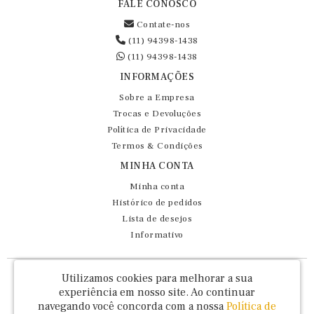
FALE CONOSCO
Contate-nos
(11) 94398-1438
(11) 94398-1438
INFORMAÇÕES
Sobre a Empresa
Trocas e Devoluções
Política de Privacidade
Termos & Condições
MINHA CONTA
Minha conta
Histórico de pedidos
Lista de desejos
Informativo
Fernando Maluhy Cia Ltda - CNPJ: 60.458.825/0001-86
Utilizamos cookies para melhorar a sua
Rua Dr Euclydes da Cunha, 47 - Brás - São Paulo / SP - CEP 03016-030
experiência em nosso site.
Ao continuar
navegando você concorda com a nossa
Política de