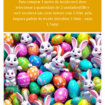
Para comprar 1 metro de tecido você deve
selecionar a quantidade de 2 unidades(UN) e
você receberá um corte inteiro com 1,00m pela
largura padrão do tecido (tricoline 1,5mts - sarja
1,7mts)