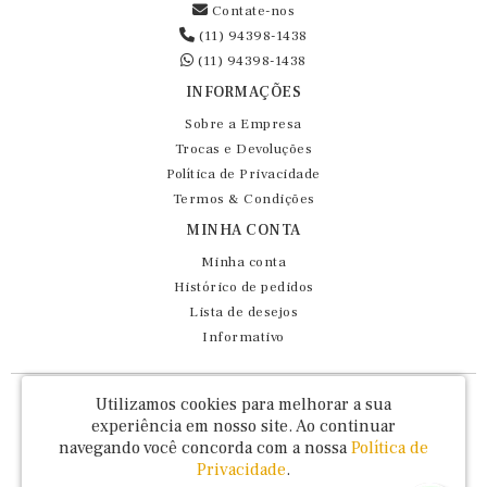
Contate-nos
(11) 94398-1438
(11) 94398-1438
INFORMAÇÕES
Sobre a Empresa
Trocas e Devoluções
Política de Privacidade
Termos & Condições
MINHA CONTA
Minha conta
Histórico de pedidos
Lista de desejos
Informativo
Fernando Maluhy Cia Ltda - CNPJ: 60.458.825/0001-86
Utilizamos cookies para melhorar a sua
Rua Dr Euclydes da Cunha, 47 - Brás - São Paulo / SP - CEP 03016-030
experiência em nosso site.
Ao continuar
navegando você concorda com a nossa
Política de
Privacidade
.