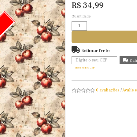
R$ 34,99
Quantidade
O
Estimar frete
Não sei meu CEP
0 avaliações
/
Avalie 