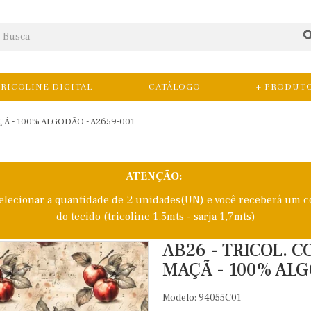
RICOLINE DIGITAL
CATÁLOGO
+ PRODUT
ÇÃ - 100% ALGODÃO - A2659-001
ATENÇÃO:
selecionar a quantidade de 2 unidades(UN) e você receberá um c
do tecido (tricoline 1,5mts - sarja 1,7mts)
AB26 - TRICOL. C
MAÇÃ - 100% ALG
Modelo: 94055C01