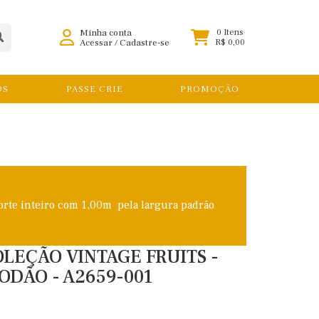
Minha conta
0 Itens
Acessar
/
Cadastre-se
R$ 0,00
OS
PASSE CRIE
PROMOÇÃO
orte inteiro com 1,00m pela largura padrão
OLEÇÃO VINTAGE FRUITS -
ODÃO - A2659-001