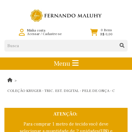
0 Itens
Minha conta
Acessar
/
Cadastre-se
R$ 0,00
Menu
COLEÇÃO KRUGER - TRIC. EST. DIGITAL - PELE DE ONÇA - C
ATENÇÃO:
Para comprar 1 metro de tecido você deve
selecionar a quantidade de 2 unidades(UN) e