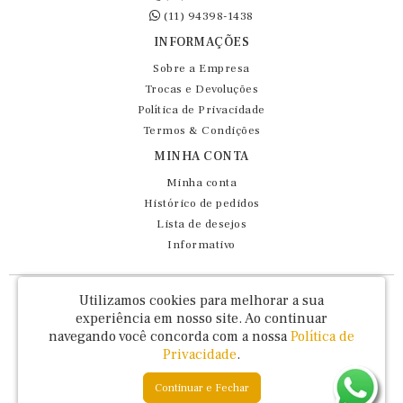
(11) 94398-1438
INFORMAÇÕES
Sobre a Empresa
Trocas e Devoluções
Política de Privacidade
Termos & Condições
MINHA CONTA
Minha conta
Histórico de pedidos
Lista de desejos
Informativo
Fernando Maluhy Cia Ltda - CNPJ: 60.458.825/0001-86
Utilizamos cookies para melhorar a sua
Rua Dr Euclydes da Cunha, 47 - Brás - São Paulo / SP - CEP 03016-030
experiência em nosso site.
Ao continuar
navegando você concorda com a nossa
Política de
Privacidade
.
Continuar e Fechar
Fernando Maluhy © 2026