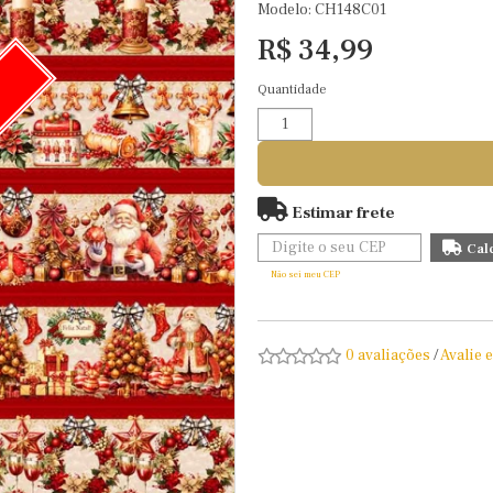
Modelo: CH148C01
R$ 34,99
Quantidade
O
Estimar frete
Não sei meu CEP
0 avaliações
/
Avalie 