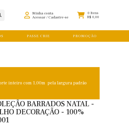
Minha conta
0 Itens
Acessar
/
Cadastre-se
R$ 0,00
OS
PASSE CRIE
PROMOÇÃO
orte inteiro com 1,00m pela largura padrão
COLEÇÃO BARRADOS NATAL -
LHO DECORAÇÃO - 100%
001