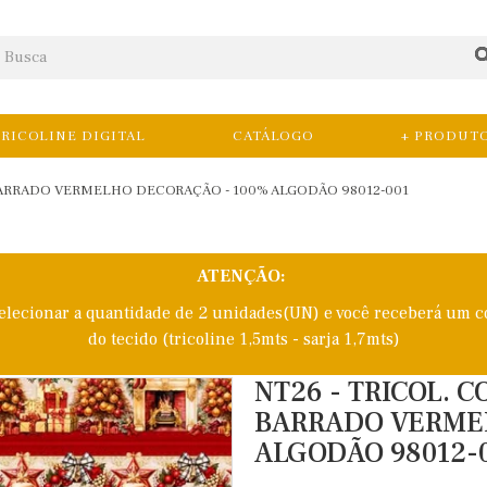
RICOLINE DIGITAL
CATÁLOGO
+ PRODUT
BARRADO VERMELHO DECORAÇÃO - 100% ALGODÃO 98012-001
ATENÇÃO:
selecionar a quantidade de 2 unidades(UN) e você receberá um c
do tecido (tricoline 1,5mts - sarja 1,7mts)
NT26 - TRICOL. 
BARRADO VERME
ALGODÃO 98012-