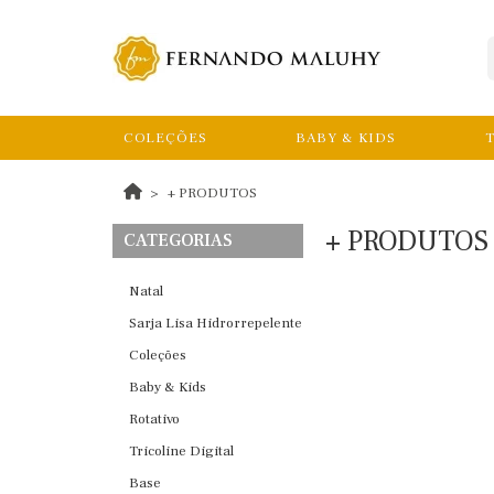
COLEÇÕES
BABY & KIDS
T
+ PRODUTOS
+ PRODUTOS
CATEGORIAS
Natal
Sarja Lisa Hidrorrepelente
Coleções
Baby & Kids
Rotativo
Tricoline Digital
Base