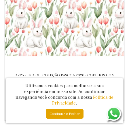
DZ25 - TRICOL. COLEÇÃO PASCOA 2026 - COELHOS COM
TULIPAS ROSA - 100% ALGODÃO 04169-001
Utilizamos cookies para melhorar a sua
Código: P0047C01
experiência em nosso site.
Ao continuar
R$ 34,99
navegando você concorda com a nossa
Política de
Privacidade
.
Continuar e Fechar
COMPRAR