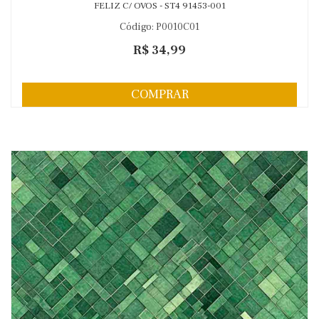
FELIZ C/ OVOS - ST4 91453-001
Código: P0010C01
R$ 34,99
COMPRAR