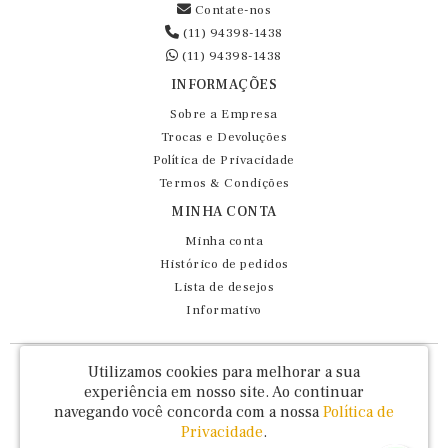
Contate-nos
(11) 94398-1438
(11) 94398-1438
INFORMAÇÕES
Sobre a Empresa
Trocas e Devoluções
Política de Privacidade
Termos & Condições
MINHA CONTA
Minha conta
Histórico de pedidos
Lista de desejos
Informativo
Fernando Maluhy Cia Ltda - CNPJ: 60.458.825/0001-86
Utilizamos cookies para melhorar a sua
Rua Dr Euclydes da Cunha, 47 - Brás - São Paulo / SP - CEP 03016-030
experiência em nosso site.
Ao continuar
navegando você concorda com a nossa
Política de
Privacidade
.