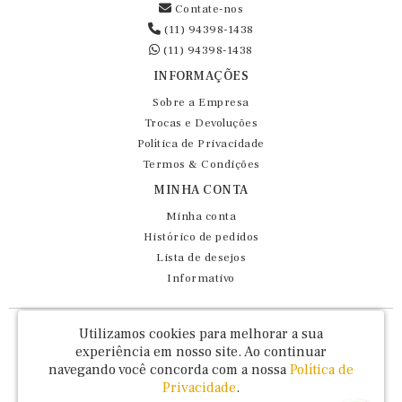
Contate-nos
(11) 94398-1438
(11) 94398-1438
INFORMAÇÕES
Sobre a Empresa
Trocas e Devoluções
Política de Privacidade
Termos & Condições
MINHA CONTA
Minha conta
Histórico de pedidos
Lista de desejos
Informativo
Fernando Maluhy Cia Ltda - CNPJ: 60.458.825/0001-86
Utilizamos cookies para melhorar a sua
Rua Dr Euclydes da Cunha, 47 - Brás - São Paulo / SP - CEP 03016-030
experiência em nosso site.
Ao continuar
navegando você concorda com a nossa
Política de
Privacidade
.