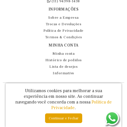
(11) 94398-1438
INFORMAÇÕES
Sobre a Empresa
Trocas e Devoluções
Política de Privacidade
Termos & Condições
MINHA CONTA
Minha conta
Histórico de pedidos
Lista de desejos
Informativo
Fernando Maluhy Cia Ltda - CNPJ: 60.458.825/0001-86
Utilizamos cookies para melhorar a sua
experiência em nosso site.
Ao continuar
Rua Dr Euclydes da Cunha, 47 - Brás - São Paulo / SP - CEP 03016-030
navegando você concorda com a nossa
Política de
Privacidade
.
Continuar e Fechar
Fernando Maluhy © 2026