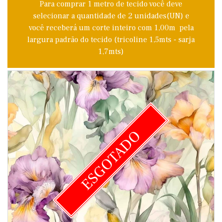
Para comprar 1 metro de tecido você deve
selecionar a quantidade de 2 unidades(UN) e
você receberá um corte inteiro com 1,00m pela
largura padrão do tecido (tricoline 1,5mts - sarja
1,7mts)
ESGOTADO