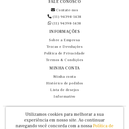
FALE CONOSCO
Contate-nos
(11) 94398-1438
(11) 94398-1438
INFORMAÇÕES
Sobre a Empresa
Trocas e Devoluções
Política de Privacidade
Termos & Condições
MINHA CONTA
Minha conta
Histórico de pedidos
Lista de desejos
Informativo
Fernando Maluhy Cia Ltda - CNPJ: 60.458.825/0001-86
Utilizamos cookies para melhorar a sua
Rua Dr Euclydes da Cunha, 47 - Brás - São Paulo / SP - CEP 03016-030
experiência em nosso site.
Ao continuar
navegando você concorda com a nossa
Política de