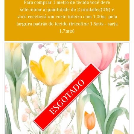
Para comprar 1 metro de tecido você deve
selecionar a quantidade de 2 unidades(UN) e
você receberá um corte inteiro com 1,00m pela
largura padrão do tecido (tricoline 1,5mts - sarja
1,7mts)
ESGOTADO