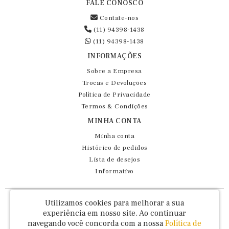
FALE CONOSCO
Contate-nos
(11) 94398-1438
(11) 94398-1438
INFORMAÇÕES
Sobre a Empresa
Trocas e Devoluções
Política de Privacidade
Termos & Condições
MINHA CONTA
Minha conta
Histórico de pedidos
Lista de desejos
Informativo
Fernando Maluhy Cia Ltda - CNPJ: 60.458.825/0001-86
Utilizamos cookies para melhorar a sua
Rua Dr Euclydes da Cunha, 47 - Brás - São Paulo / SP - CEP 03016-030
experiência em nosso site.
Ao continuar
navegando você concorda com a nossa
Política de