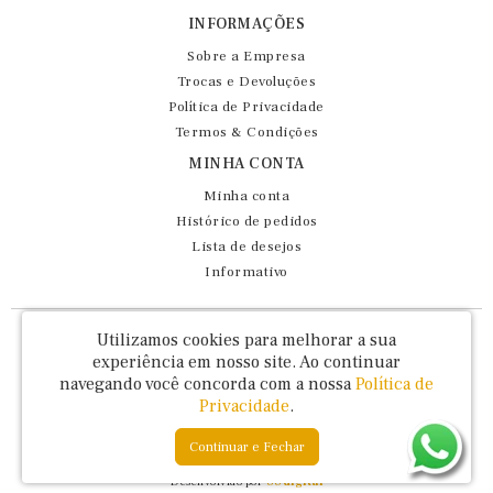
INFORMAÇÕES
Sobre a Empresa
Trocas e Devoluções
Política de Privacidade
Termos & Condições
MINHA CONTA
Minha conta
Histórico de pedidos
Lista de desejos
Informativo
Fernando Maluhy Cia Ltda - CNPJ: 60.458.825/0001-86
Utilizamos cookies para melhorar a sua
Rua Dr Euclydes da Cunha, 47 - Brás - São Paulo / SP - CEP 03016-030
experiência em nosso site.
Ao continuar
navegando você concorda com a nossa
Política de
Privacidade
.
Continuar e Fechar
Fernando Maluhy © 2026
Desenvolvido por
88digital