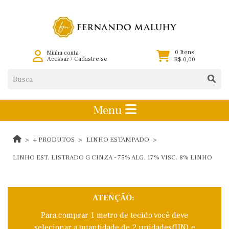
0 Itens
Minha conta
Acessar
/
Cadastre-se
R$ 0,00
Menu
+ PRODUTOS
LINHO ESTAMPADO
LINHO EST. LISTRADO G CINZA - 75% ALG. 17% VISC. 8% LINHO
ATENÇÃO:
Para comprar 1 metro de tecido você deve
selecionar a quantidade de 2 unidades(UN) e