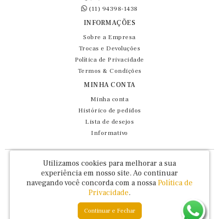
(11) 94398-1438
INFORMAÇÕES
Sobre a Empresa
Trocas e Devoluções
Política de Privacidade
Termos & Condições
MINHA CONTA
Minha conta
Histórico de pedidos
Lista de desejos
Informativo
Fernando Maluhy Cia Ltda - CNPJ: 60.458.825/0001-86
Utilizamos cookies para melhorar a sua
Rua Dr Euclydes da Cunha, 47 - Brás - São Paulo / SP - CEP 03016-030
experiência em nosso site.
Ao continuar
navegando você concorda com a nossa
Política de
Privacidade
.
Continuar e Fechar
Fernando Maluhy © 2026