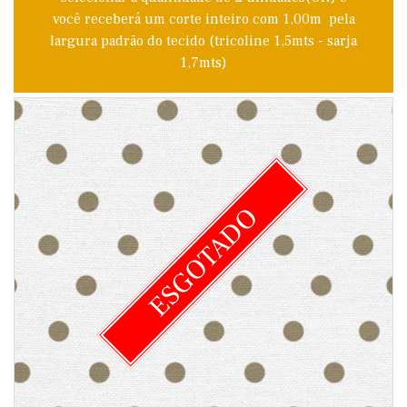
você receberá um corte inteiro com 1,00m pela
largura padrão do tecido (tricoline 1,5mts - sarja
1,7mts)
ESGOTADO