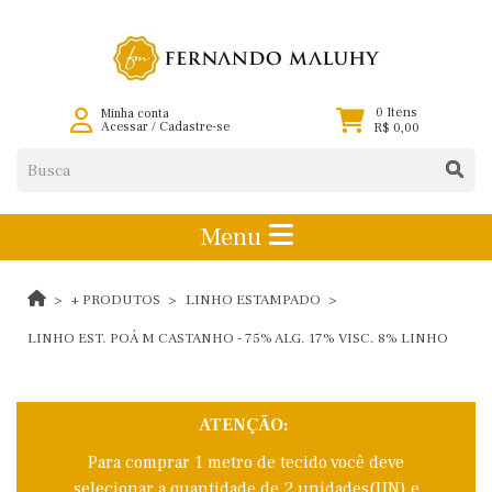
0 Itens
Minha conta
Acessar
/
Cadastre-se
R$ 0,00
Menu
+ PRODUTOS
LINHO ESTAMPADO
LINHO EST. POÁ M CASTANHO - 75% ALG. 17% VISC. 8% LINHO
ATENÇÃO:
Para comprar 1 metro de tecido você deve
selecionar a quantidade de 2 unidades(UN) e