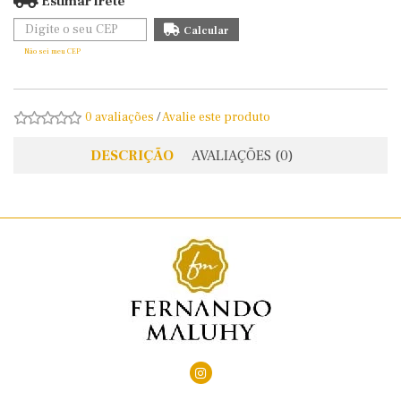
Estimar frete
Não sei meu CEP
0 avaliações
/
Avalie este produto
DESCRIÇÃO
AVALIAÇÕES (0)