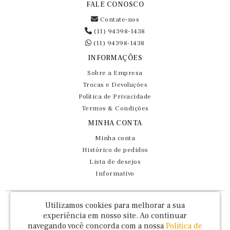
FALE CONOSCO
Contate-nos
(11) 94398-1438
(11) 94398-1438
INFORMAÇÕES
Sobre a Empresa
Trocas e Devoluções
Política de Privacidade
Termos & Condições
MINHA CONTA
Minha conta
Histórico de pedidos
Lista de desejos
Informativo
Fernando Maluhy Cia Ltda - CNPJ: 60.458.825/0001-86
Utilizamos cookies para melhorar a sua
Rua Dr Euclydes da Cunha, 47 - Brás - São Paulo / SP - CEP 03016-030
experiência em nosso site.
Ao continuar
navegando você concorda com a nossa
Política de