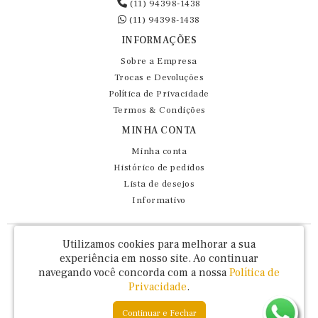
(11) 94398-1438
(11) 94398-1438
INFORMAÇÕES
Sobre a Empresa
Trocas e Devoluções
Política de Privacidade
Termos & Condições
MINHA CONTA
Minha conta
Histórico de pedidos
Lista de desejos
Informativo
Fernando Maluhy Cia Ltda - CNPJ: 60.458.825/0001-86
Utilizamos cookies para melhorar a sua
Rua Dr Euclydes da Cunha, 47 - Brás - São Paulo / SP - CEP 03016-030
experiência em nosso site.
Ao continuar
navegando você concorda com a nossa
Política de
Privacidade
.
Continuar e Fechar