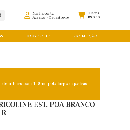
Minha conta
0 Itens
Acessar
/
Cadastre-se
R$ 0,00
OS
PASSE CRIE
PROMOÇÃO
orte inteiro com 1,00m pela largura padrão
RICOLINE EST. POA BRANCO
 R