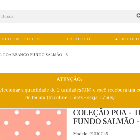
RICOLINE DIGITAL
CATÁLOGO
+ PRODUT
T. POA BRANCO FUNDO SALMÃO - R
ATENÇÃO:
selecionar a quantidade de 2 unidades(UN) e você receberá um c
do tecido (tricoline 1,5mts - sarja 1,7mts)
COLEÇÃO POA - T
FUNDO SALMÃO -
Modelo: P1010C45