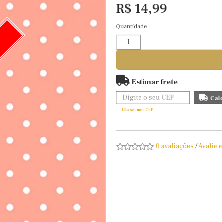
R$ 14,99
Quantidade
O
Estimar frete
Não sei meu CEP
0 avaliações
/
Avalie 