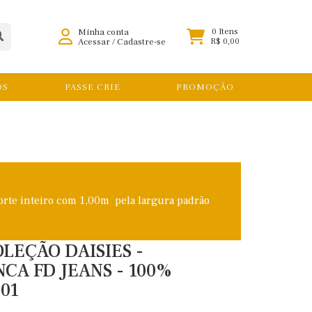
Minha conta
0 Itens
Acessar
/
Cadastre-se
R$ 0,00
OS
PASSE CRIE
PROMOÇÃO
orte inteiro com 1,00m pela largura padrão
OLEÇÃO DAISIES -
CA FD JEANS - 100%
01