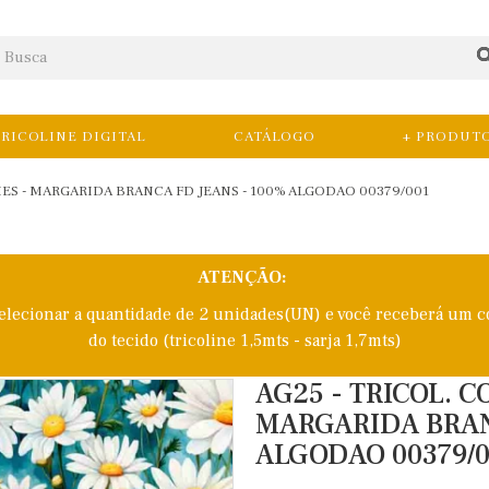
RICOLINE DIGITAL
CATÁLOGO
+ PRODUT
IES - MARGARIDA BRANCA FD JEANS - 100% ALGODAO 00379/001
ATENÇÃO:
selecionar a quantidade de 2 unidades(UN) e você receberá um c
do tecido (tricoline 1,5mts - sarja 1,7mts)
AG25 - TRICOL. C
MARGARIDA BRAN
ALGODAO 00379/0