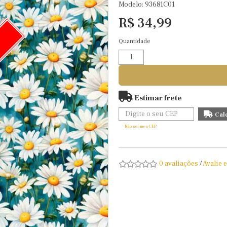
Modelo: 93681C01
R$ 34,99
Quantidade
O
Estimar frete
Não sei meu CEP
0 avaliações
/
Avalie 