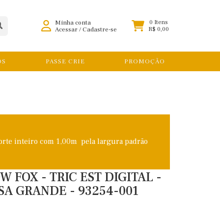
Minha conta
0 Itens
Acessar
/
Cadastre-se
R$ 0,00
OS
PASSE CRIE
PROMOÇÃO
orte inteiro com 1,00m pela largura padrão
 FOX - TRIC EST DIGITAL -
OSA GRANDE - 93254-001