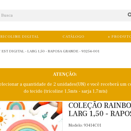
RICOLINE DIGITAL
CATÁLOGO
+ PRODUT
ST DIGITAL - LARG 1,50 - RAPOSA GRANDE - 93254-001
ATENÇÃO:
selecionar a quantidade de 2 unidades(UN) e você receberá um c
do tecido (tricoline 1,5mts - sarja 1,7mts)
COLEÇÃO RAINBOW
LARG 1,50 - RAP
Modelo: 93414C01