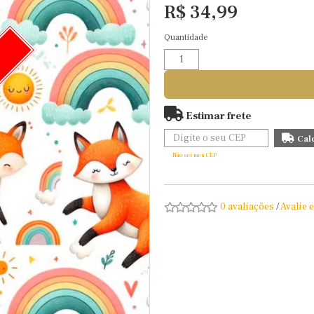
R$ 34,99
Quantidade
O
Estimar frete
Não sei meu CEP
0 avaliações
/
Avalie 