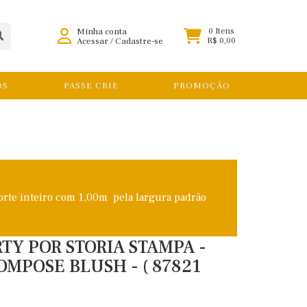
Minha conta
0 Itens
Acessar
/
Cadastre-se
R$ 0,00
OS
PASSE CRIE
PROMOÇÃO
orte inteiro com 1,00m pela largura padrão
TY POR STORIA STAMPA -
COMPOSE BLUSH - ( 87821