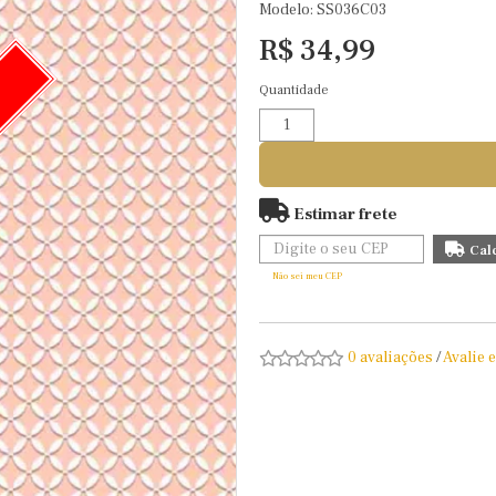
Modelo: SS036C03
R$ 34,99
Quantidade
O
Estimar frete
Não sei meu CEP
0 avaliações
/
Avalie 