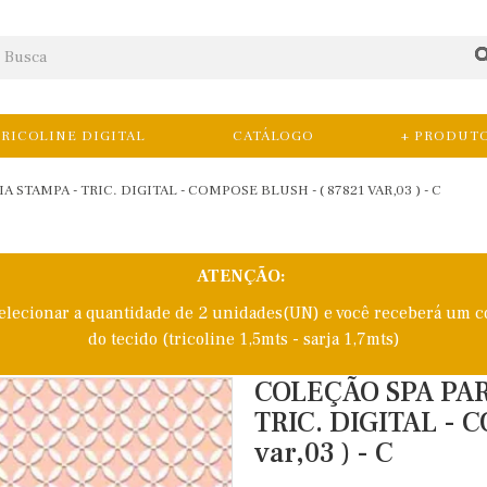
RICOLINE DIGITAL
CATÁLOGO
+ PRODUT
 STAMPA - TRIC. DIGITAL - COMPOSE BLUSH - ( 87821 VAR,03 ) - C
ATENÇÃO:
selecionar a quantidade de 2 unidades(UN) e você receberá um c
do tecido (tricoline 1,5mts - sarja 1,7mts)
COLEÇÃO SPA PAR
TRIC. DIGITAL - 
var,03 ) - C