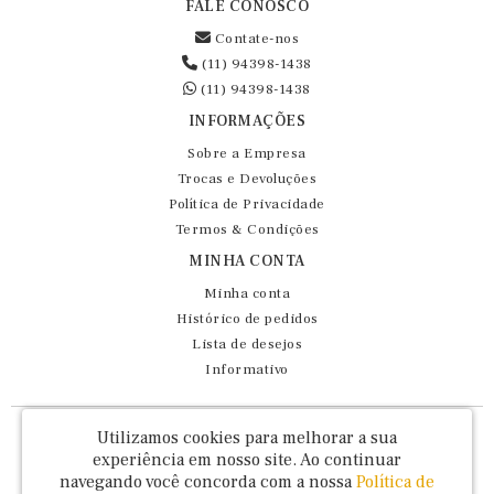
FALE CONOSCO
Contate-nos
(11) 94398-1438
(11) 94398-1438
INFORMAÇÕES
Sobre a Empresa
Trocas e Devoluções
Política de Privacidade
Termos & Condições
MINHA CONTA
Minha conta
Histórico de pedidos
Lista de desejos
Informativo
Fernando Maluhy Cia Ltda - CNPJ: 60.458.825/0001-86
Utilizamos cookies para melhorar a sua
Rua Dr Euclydes da Cunha, 47 - Brás - São Paulo / SP - CEP 03016-030
experiência em nosso site.
Ao continuar
navegando você concorda com a nossa
Política de