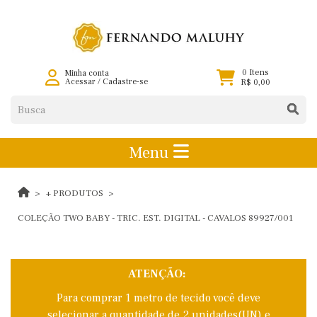
0 Itens
Minha conta
Acessar
/
Cadastre-se
R$ 0,00
Menu
+ PRODUTOS
COLEÇÃO TWO BABY - TRIC. EST. DIGITAL - CAVALOS 89927/001
ATENÇÃO:
Para comprar 1 metro de tecido você deve
selecionar a quantidade de 2 unidades(UN) e