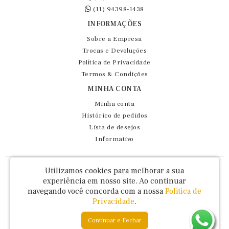
(11) 94398-1438
INFORMAÇÕES
Sobre a Empresa
Trocas e Devoluções
Política de Privacidade
Termos & Condições
MINHA CONTA
Minha conta
Histórico de pedidos
Lista de desejos
Informativo
Fernando Maluhy Cia Ltda - CNPJ: 60.458.825/0001-86
Utilizamos cookies para melhorar a sua
Rua Dr Euclydes da Cunha, 47 - Brás - São Paulo / SP - CEP 03016-030
experiência em nosso site.
Ao continuar
navegando você concorda com a nossa
Política de
Privacidade
.
Continuar e Fechar
Fernando Maluhy © 2026