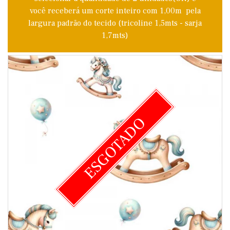
você receberá um corte inteiro com 1,00m pela
largura padrão do tecido (tricoline 1,5mts - sarja
1,7mts)
ESGOTADO