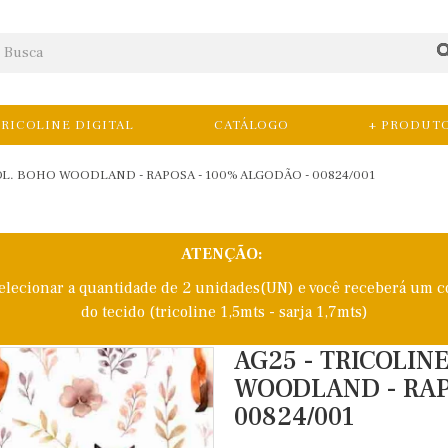
RICOLINE DIGITAL
CATÁLOGO
+ PRODUT
COL. BOHO WOODLAND - RAPOSA - 100% ALGODÃO - 00824/001
ATENÇÃO:
selecionar a quantidade de 2 unidades(UN) e você receberá um c
do tecido (tricoline 1,5mts - sarja 1,7mts)
AG25 - TRICOLINE
WOODLAND - RAP
00824/001