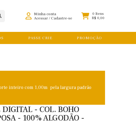
Minha conta
0 Itens
Acessar
/
Cadastre-se
R$ 0,00
OS
PASSE CRIE
PROMOÇÃO
orte inteiro com 1,00m pela largura padrão
 DIGITAL - COL. BOHO
OSA - 100% ALGODÃO -