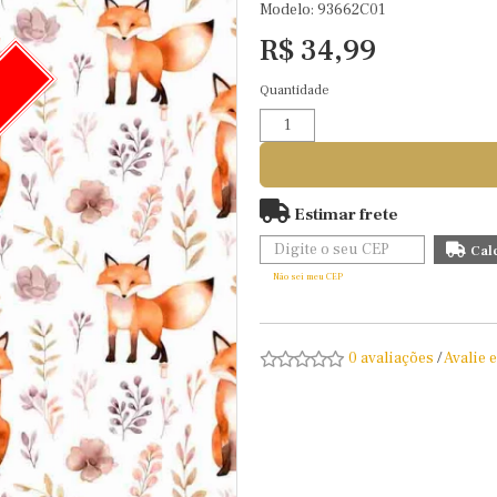
Modelo: 93662C01
R$ 34,99
Quantidade
O
Estimar frete
Não sei meu CEP
0 avaliações
/
Avalie 