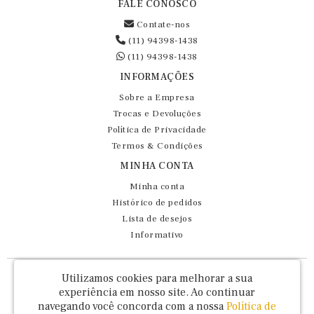
FALE CONOSCO
Contate-nos
(11) 94398-1438
(11) 94398-1438
INFORMAÇÕES
Sobre a Empresa
Trocas e Devoluções
Política de Privacidade
Termos & Condições
MINHA CONTA
Minha conta
Histórico de pedidos
Lista de desejos
Informativo
Fernando Maluhy Cia Ltda - CNPJ: 60.458.825/0001-86
Utilizamos cookies para melhorar a sua
Rua Dr Euclydes da Cunha, 47 - Brás - São Paulo / SP - CEP 03016-030
experiência em nosso site.
Ao continuar
navegando você concorda com a nossa
Política de