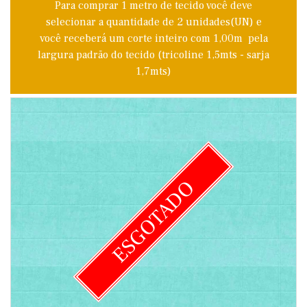
Para comprar 1 metro de tecido você deve
selecionar a quantidade de 2 unidades(UN) e
você receberá um corte inteiro com 1,00m pela
largura padrão do tecido (tricoline 1,5mts - sarja
1,7mts)
ESGOTADO