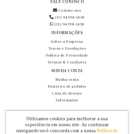
FALE CONOSCO
Contate-nos
(11) 94398-1438
(11) 94398-1438
INFORMAÇÕES
Sobre a Empresa
Trocas e Devoluções
Política de Privacidade
Termos & Condições
MINHA CONTA
Minha conta
Histórico de pedidos
Lista de desejos
Informativo
Fernando Maluhy Cia Ltda - CNPJ: 60.458.825/0001-86
Utilizamos cookies para melhorar a sua
Rua Dr Euclydes da Cunha, 47 - Brás - São Paulo / SP - CEP 03016-030
experiência em nosso site.
Ao continuar
navegando você concorda com a nossa
Política de