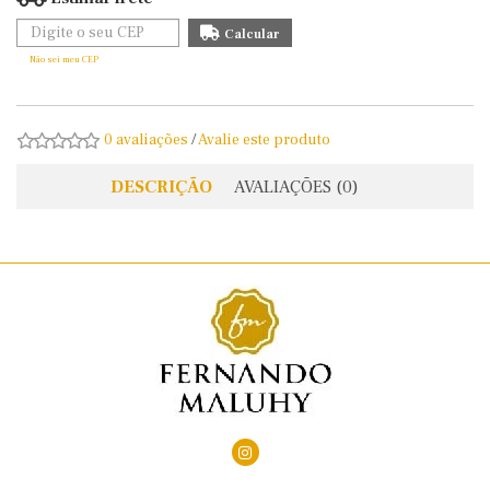
Não sei meu CEP
0 avaliações
/
Avalie este produto
DESCRIÇÃO
AVALIAÇÕES (0)