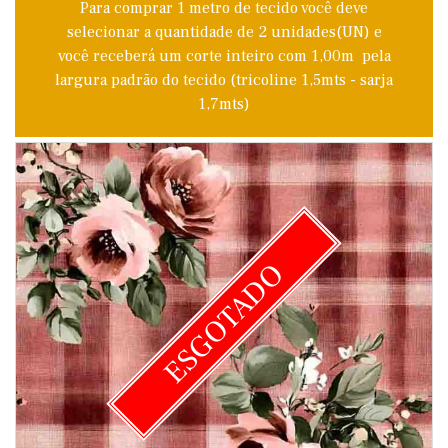
Para comprar 1 metro de tecido você deve
selecionar a quantidade de 2 unidades(UN) e
você receberá um corte inteiro com 1,00m pela
largura padrão do tecido (tricoline 1,5mts - sarja
1,7mts)
ESGOTADO