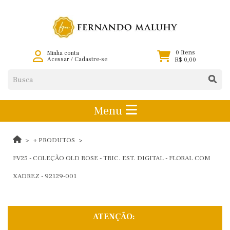
0 Itens
Minha conta
Acessar
/
Cadastre-se
R$ 0,00
Menu
+ PRODUTOS
FV25 - COLEÇÃO OLD ROSE - TRIC. EST. DIGITAL - FLORAL COM
XADREZ - 92129-001
ATENÇÃO: