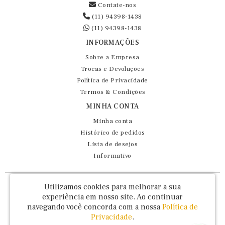
Contate-nos
(11) 94398-1438
(11) 94398-1438
INFORMAÇÕES
Sobre a Empresa
Trocas e Devoluções
Política de Privacidade
Termos & Condições
MINHA CONTA
Minha conta
Histórico de pedidos
Lista de desejos
Informativo
Fernando Maluhy Cia Ltda - CNPJ: 60.458.825/0001-86
Utilizamos cookies para melhorar a sua
Rua Dr Euclydes da Cunha, 47 - Brás - São Paulo / SP - CEP 03016-030
experiência em nosso site.
Ao continuar
navegando você concorda com a nossa
Política de
Privacidade
.