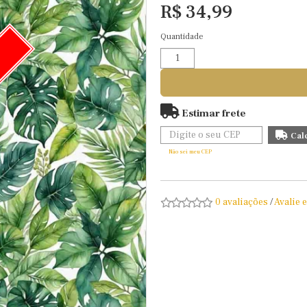
R$ 34,99
Quantidade
O
Estimar frete
Não sei meu CEP
0 avaliações
/
Avalie 