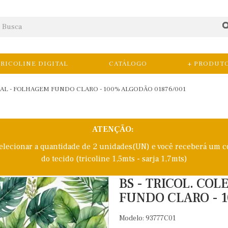
RICOLINE DIGITAL
CATÁLOGO
+ PRODUT
CAL - FOLHAGEM FUNDO CLARO - 100% ALGODÃO 01876/001
ATENÇÃO:
selecionar a quantidade de 2 unidades(UN) e você receberá um c
do tecido (tricoline 1,5mts - sarja 1,7mts)
BS - TRICOL. CO
FUNDO CLARO - 1
Modelo: 93777C01