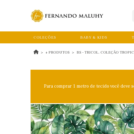
COLEÇÕES
BABY & KIDS
T
+ PRODUTOS
BS - TRICOL. COLEÇÃO TROPI
Para comprar 1 metro de tecido você deve 