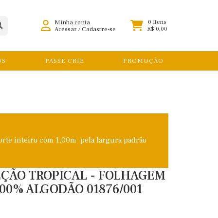
Minha conta
0 Itens
Acessar
/
Cadastre-se
R$ 0,00
OS
PASSE CRIE
PROMOÇÃO
orte inteiro com 1,00m pela largura padrão
LEÇÃO TROPICAL - FOLHAGEM
00% ALGODÃO 01876/001