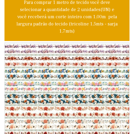
Para comprar 1 metro de tecido você deve
selecionar a quantidade de 2 unidades(UN) e
você receberá um corte inteiro com 1,00m pela
largura padrão do tecido (tricoline 1,5mts - sarja
1,7mts)