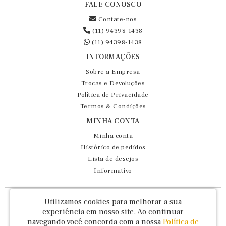
FALE CONOSCO
Contate-nos
(11) 94398-1438
(11) 94398-1438
INFORMAÇÕES
Sobre a Empresa
Trocas e Devoluções
Política de Privacidade
Termos & Condições
MINHA CONTA
Minha conta
Histórico de pedidos
Lista de desejos
Informativo
Fernando Maluhy Cia Ltda - CNPJ: 60.458.825/0001-86
Utilizamos cookies para melhorar a sua
Rua Dr Euclydes da Cunha, 47 - Brás - São Paulo / SP - CEP 03016-030
experiência em nosso site.
Ao continuar
navegando você concorda com a nossa
Política de