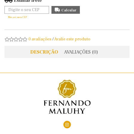
Estimar frete
Não sei meu CEP
0 avaliações
/
Avalie este produto
DESCRIÇÃO
AVALIAÇÕES (0)