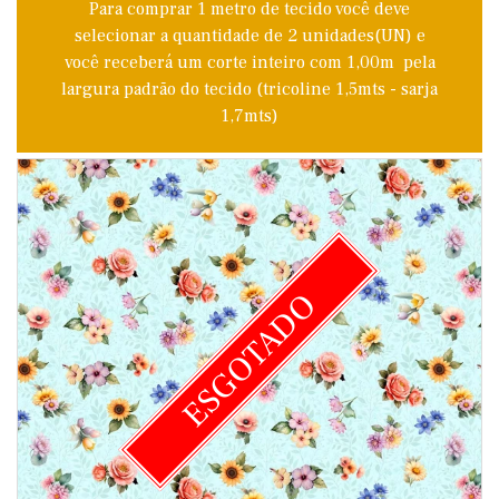
Para comprar 1 metro de tecido você deve
selecionar a quantidade de 2 unidades(UN) e
você receberá um corte inteiro com 1,00m pela
largura padrão do tecido (tricoline 1,5mts - sarja
1,7mts)
ESGOTADO