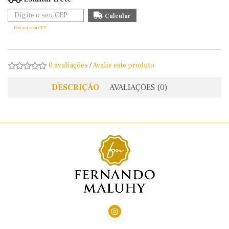
Não sei meu CEP
0 avaliações
/
Avalie este produto
DESCRIÇÃO
AVALIAÇÕES (0)