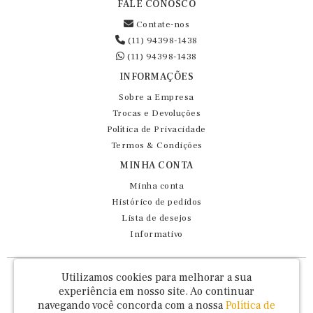
FALE CONOSCO
Contate-nos
(11) 94398-1438
(11) 94398-1438
INFORMAÇÕES
Sobre a Empresa
Trocas e Devoluções
Política de Privacidade
Termos & Condições
MINHA CONTA
Minha conta
Histórico de pedidos
Lista de desejos
Informativo
Fernando Maluhy Cia Ltda - CNPJ: 60.458.825/0001-86
Utilizamos cookies para melhorar a sua
Rua Dr Euclydes da Cunha, 47 - Brás - São Paulo / SP - CEP 03016-030
experiência em nosso site.
Ao continuar
navegando você concorda com a nossa
Política de