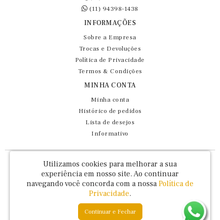
(11) 94398-1438
INFORMAÇÕES
Sobre a Empresa
Trocas e Devoluções
Política de Privacidade
Termos & Condições
MINHA CONTA
Minha conta
Histórico de pedidos
Lista de desejos
Informativo
Fernando Maluhy Cia Ltda - CNPJ: 60.458.825/0001-86
Utilizamos cookies para melhorar a sua
Rua Dr Euclydes da Cunha, 47 - Brás - São Paulo / SP - CEP 03016-030
experiência em nosso site.
Ao continuar
navegando você concorda com a nossa
Política de
Privacidade
.
Continuar e Fechar
Fernando Maluhy © 2026