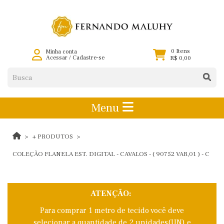
0 Itens
Minha conta
Acessar
/
Cadastre-se
R$ 0,00
Menu
+ PRODUTOS
COLEÇÃO FLANELA EST. DIGITAL - CAVALOS - ( 90752 VAR,01 ) - C
ATENÇÃO:
Para comprar 1 metro de tecido você deve
selecionar a quantidade de 2 unidades(UN) e