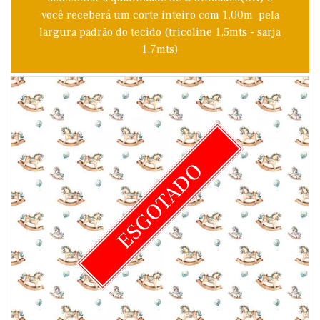
você receberá um corte inteiro com 1,00m pela
largura padrão do tecido (tricoline 1,5mts - sarja
1,7mts)
ESGOTADO