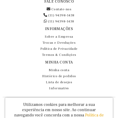
FALE CONOSCO
Contate-nos
(11) 94398-1438
(11) 94398-1438
INFORMAÇÕES
Sobre a Empresa
Trocas e Devoluções
Política de Privacidade
Termos & Condições
MINHA CONTA
Minha conta
Histórico de pedidos
Lista de desejos
Informativo
Fernando Maluhy Cia Ltda - CNPJ: 60.458.825/0001-86
Utilizamos cookies para melhorar a sua
Rua Dr Euclydes da Cunha, 47 - Brás - São Paulo / SP - CEP 03016-030
experiência em nosso site.
Ao continuar
navegando você concorda com a nossa
Política de