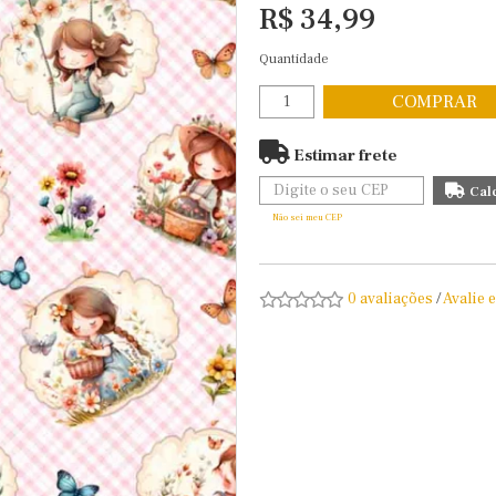
R$ 34,99
Quantidade
COMPRAR
Estimar frete
Não sei meu CEP
0 avaliações
/
Avalie 