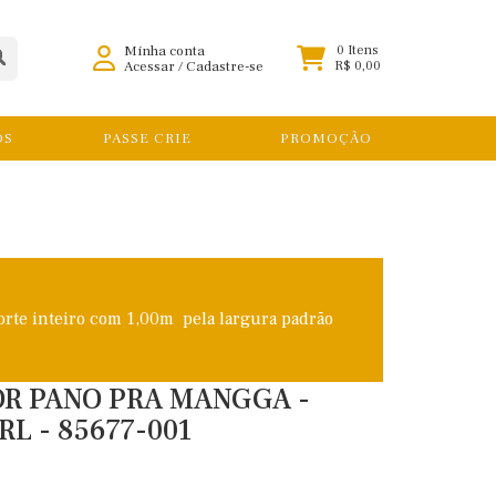
Minha conta
0 Itens
Acessar
/
Cadastre-se
R$ 0,00
OS
PASSE CRIE
PROMOÇÃO
orte inteiro com 1,00m pela largura padrão
OR PANO PRA MANGGA -
RL - 85677-001