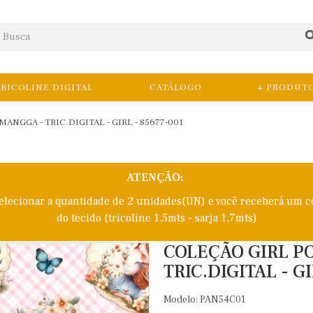
RICOLINE DIGITAL
CATÁLOGO
+ PRODUT
ANGGA - TRIC.DIGITAL - GIRL - 85677-001
ATENÇÃO:
selecionar a quantidade de 2 unidades(UN) e você receberá um c
do tecido (tricoline 1,5mts - sarja 1,7mts)
COLEÇÃO GIRL P
TRIC.DIGITAL - GI
Modelo: PAN54C01