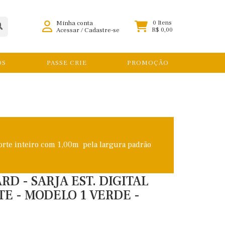
Minha conta
0 Itens
Acessar
/
Cadastre-se
R$ 0,00
OS
PASSE CRIE
PROMOÇÃO
orte inteiro com 1,00m pela largura padrão
D - SARJA EST. DIGITAL
E - MODELO 1 VERDE -