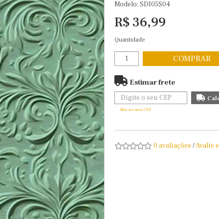
Modelo: SDI05S04
R$ 36,99
Quantidade
COMPRAR
Estimar frete
Não sei meu CEP
0 avaliações
/
Avalie 