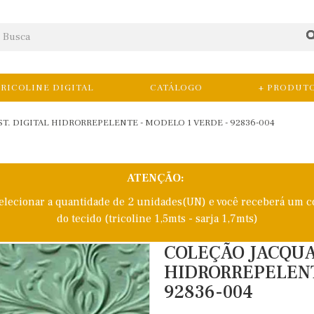
RICOLINE DIGITAL
CATÁLOGO
+ PRODUT
ST. DIGITAL HIDRORREPELENTE - MODELO 1 VERDE - 92836-004
ATENÇÃO:
selecionar a quantidade de 2 unidades(UN) e você receberá um c
do tecido (tricoline 1,5mts - sarja 1,7mts)
COLEÇÃO JACQUAR
HIDRORREPELENT
92836-004