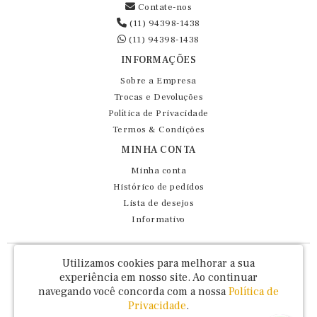
Contate-nos
(11) 94398-1438
(11) 94398-1438
INFORMAÇÕES
Sobre a Empresa
Trocas e Devoluções
Política de Privacidade
Termos & Condições
MINHA CONTA
Minha conta
Histórico de pedidos
Lista de desejos
Informativo
Fernando Maluhy Cia Ltda - CNPJ: 60.458.825/0001-86
Utilizamos cookies para melhorar a sua
Rua Dr Euclydes da Cunha, 47 - Brás - São Paulo / SP - CEP 03016-030
experiência em nosso site.
Ao continuar
navegando você concorda com a nossa
Política de
Privacidade
.