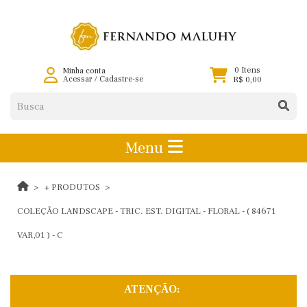
0 Itens
Minha conta
Acessar
/
Cadastre-se
R$ 0,00
Menu
+ PRODUTOS
COLEÇÃO LANDSCAPE - TRIC. EST. DIGITAL - FLORAL - ( 84671
VAR,01 ) - C
ATENÇÃO: