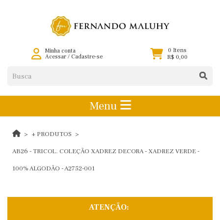
0 Itens
Minha conta
Acessar
/
Cadastre-se
R$ 0,00
Menu
+ PRODUTOS
AB26 - TRICOL. COLEÇÃO XADREZ DECORA - XADREZ VERDE -
100% ALGODÃO - A2752-001
ATENÇÃO: