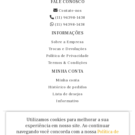
FALE CONOSCO
Contate-nos
(11) 94398-1438
(11) 94398-1438
INFORMAÇÕES
Sobre a Empresa
Trocas e Devoluções
Política de Privacidade
Termos & Condições
MINHA CONTA
Minha conta
Histórico de pedidos
Lista de desejos
Informativo
Fernando Maluhy Cia Ltda - CNPJ: 60.458.825/0001-86
Utilizamos cookies para melhorar a sua
Rua Dr Euclydes da Cunha, 47 - Brás - São Paulo / SP - CEP 03016-030
experiência em nosso site.
Ao continuar
navegando você concorda com a nossa
Política de