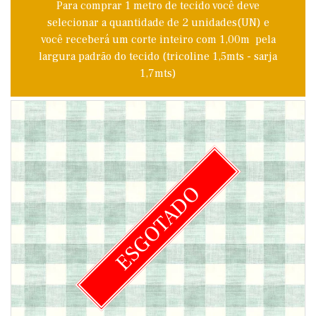
Para comprar 1 metro de tecido você deve
selecionar a quantidade de 2 unidades(UN) e
você receberá um corte inteiro com 1,00m pela
largura padrão do tecido (tricoline 1,5mts - sarja
1,7mts)
ESGOTADO