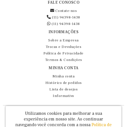
FALE CONOSCO
Contate-nos
(11) 94398-1438
(11) 94398-1438
INFORMAÇÕES
Sobre a Empresa
Trocas e Devoluções
Política de Privacidade
Termos & Condições
MINHA CONTA
Minha conta
Histórico de pedidos
Lista de desejos
Informativo
Fernando Maluhy Cia Ltda - CNPJ: 60.458.825/0001-86
Utilizamos cookies para melhorar a sua
Rua Dr Euclydes da Cunha, 47 - Brás - São Paulo / SP - CEP 03016-030
experiência em nosso site.
Ao continuar
navegando você concorda com a nossa
Política de