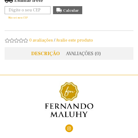
Estimar frete
Não sei meu CEP
0 avaliações
/
Avalie este produto
DESCRIÇÃO
AVALIAÇÕES (0)