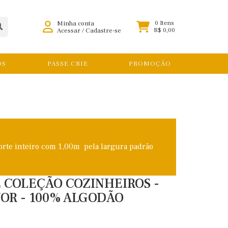
Minha conta
0 Itens
Acessar
/
Cadastre-se
R$ 0,00
OS
PASSE CRIE
PROMOÇÃO
orte inteiro com 1,00m pela largura padrão
E COLEÇÃO COZINHEIROS -
OR - 100% ALGODÃO