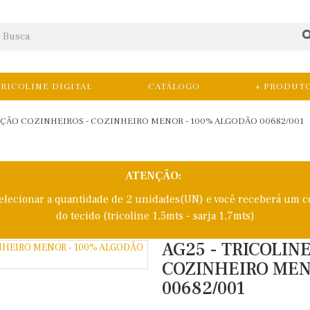
RICOLINE DIGITAL
CATÁLOGO
+ PRODUT
EÇÃO COZINHEIROS - COZINHEIRO MENOR - 100% ALGODÃO 00682/001
ATENÇÃO:
selecionar a quantidade de 2 unidades(UN) e você receberá um c
do tecido (tricoline 1,5mts - sarja 1,7mts)
AG25 - TRICOLIN
COZINHEIRO MEN
00682/001