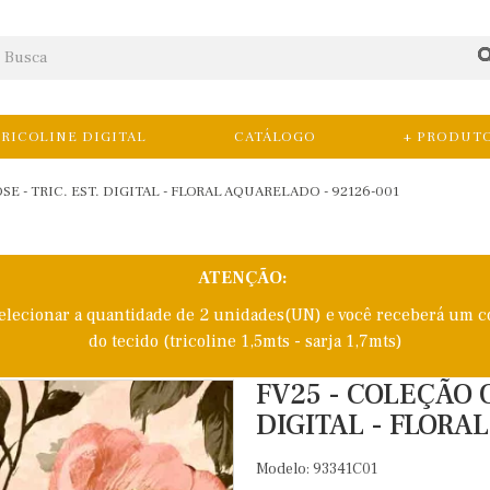
RICOLINE DIGITAL
CATÁLOGO
+ PRODUT
SE - TRIC. EST. DIGITAL - FLORAL AQUARELADO - 92126-001
ATENÇÃO:
selecionar a quantidade de 2 unidades(UN) e você receberá um c
do tecido (tricoline 1,5mts - sarja 1,7mts)
FV25 - COLEÇÃO O
DIGITAL - FLORA
Modelo: 93341C01