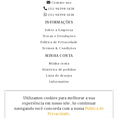
Contate-nos
(11) 94398-1438
(11) 94398-1438
INFORMAÇÕES
Sobre a Empresa
Trocas e Devoluções
Política de Privacidade
Termos & Condições
MINHA CONTA
Minha conta
Histórico de pedidos
Lista de desejos
Informativo
Fernando Maluhy Cia Ltda - CNPJ: 60.458.825/0001-86
Utilizamos cookies para melhorar a sua
Rua Dr Euclydes da Cunha, 47 - Brás - São Paulo / SP - CEP 03016-030
experiência em nosso site.
Ao continuar
navegando você concorda com a nossa
Política de
Privacidade
.