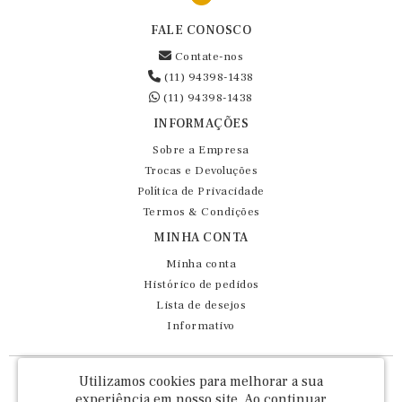
FALE CONOSCO
Contate-nos
(11) 94398-1438
(11) 94398-1438
INFORMAÇÕES
Sobre a Empresa
Trocas e Devoluções
Política de Privacidade
Termos & Condições
MINHA CONTA
Minha conta
Histórico de pedidos
Lista de desejos
Informativo
Fernando Maluhy Cia Ltda - CNPJ: 60.458.825/0001-86
Utilizamos cookies para melhorar a sua
Rua Dr Euclydes da Cunha, 47 - Brás - São Paulo / SP - CEP 03016-030
experiência em nosso site.
Ao continuar