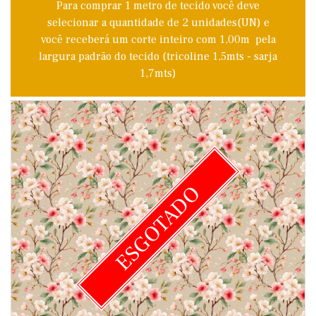
Para comprar 1 metro de tecido você deve
selecionar a quantidade de 2 unidades(UN) e
você receberá um corte inteiro com 1,00m pela
largura padrão do tecido (tricoline 1,5mts - sarja
1,7mts)
ESGOTADO