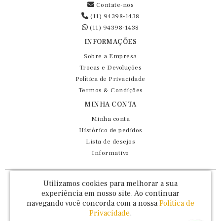
Contate-nos
(11) 94398-1438
(11) 94398-1438
INFORMAÇÕES
Sobre a Empresa
Trocas e Devoluções
Política de Privacidade
Termos & Condições
MINHA CONTA
Minha conta
Histórico de pedidos
Lista de desejos
Informativo
Fernando Maluhy Cia Ltda - CNPJ: 60.458.825/0001-86
Utilizamos cookies para melhorar a sua
Rua Dr Euclydes da Cunha, 47 - Brás - São Paulo / SP - CEP 03016-030
experiência em nosso site.
Ao continuar
navegando você concorda com a nossa
Política de
Privacidade
.