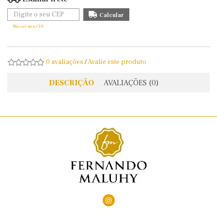
Não sei meu CEP
0 avaliações
/
Avalie este produto
DESCRIÇÃO
AVALIAÇÕES (0)