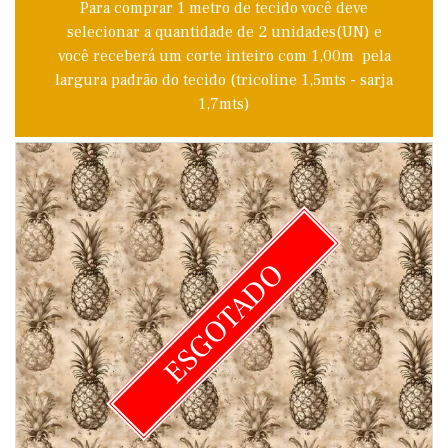
Para comprar 1 metro de tecido você deve
selecionar a quantidade de 2 unidades(UN) e
você receberá um corte inteiro com 1,00m pela
largura padrão do tecido (tricoline 1,5mts - sarja
1,7mts)
ESGOTADO