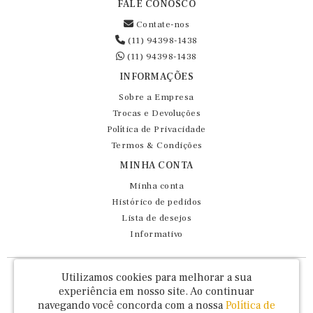
FALE CONOSCO
Contate-nos
(11) 94398-1438
(11) 94398-1438
INFORMAÇÕES
Sobre a Empresa
Trocas e Devoluções
Política de Privacidade
Termos & Condições
MINHA CONTA
Minha conta
Histórico de pedidos
Lista de desejos
Informativo
Fernando Maluhy Cia Ltda - CNPJ: 60.458.825/0001-86
Utilizamos cookies para melhorar a sua
Rua Dr Euclydes da Cunha, 47 - Brás - São Paulo / SP - CEP 03016-030
experiência em nosso site.
Ao continuar
navegando você concorda com a nossa
Política de