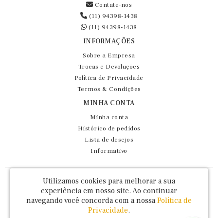
Contate-nos
(11) 94398-1438
(11) 94398-1438
INFORMAÇÕES
Sobre a Empresa
Trocas e Devoluções
Política de Privacidade
Termos & Condições
MINHA CONTA
Minha conta
Histórico de pedidos
Lista de desejos
Informativo
Fernando Maluhy Cia Ltda - CNPJ: 60.458.825/0001-86
Utilizamos cookies para melhorar a sua
Rua Dr Euclydes da Cunha, 47 - Brás - São Paulo / SP - CEP 03016-030
experiência em nosso site.
Ao continuar
navegando você concorda com a nossa
Política de
Privacidade
.